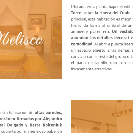
Ubicada en la planta baja del edifi
Torre
, sobre
la ribera del Cuale
,
principal, esta habitación es magn
hierro da forma al umbral de un 
ambiente placentero.
Un vestid
abundan los detalles decorati
comodidad.
Al abrir a puerta later
un espacio abierto a las demás ár
convivio con el resto del grupo o fa
el patio de ladrillo rojo con s
francamente atractivas.
 esta habitación de
altas paredes,
poráneo firmadas por Alejandro
bal Delgado y Berta Kolteniuk
e cubierta por un hermoso pabellón