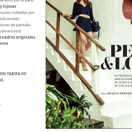
eparados por el patio
y lujosas
modas rodeadas por
ondicionado,
siones de pantalla
ecámara está
cuadros originales
mente
CON TARIFA
DE
AS
o