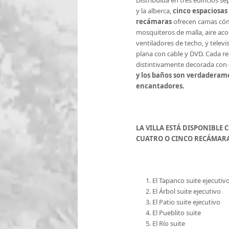
Distribuída en tres edificios s
y la alberca,
cinco espaciosas 
recámaras
ofrecen camas có
mosquiteros de malla, aire ac
ventiladores de techo, y televi
plana con cable y DVD. Cada r
distintivamente decorada con
y los baños son verdadera
encantadores.
LA VILLA ESTÁ
DISPONIBLE 
CUATRO O CINCO RECÁMAR
El Tapanco suite ejecutiv
El Árbol suite ejecutivo
El Patio suite ejecutivo
El Pueblito suite
El Río suite