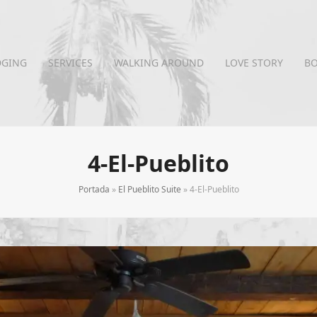
DGING
SERVICES
WALKING AROUND
LOVE STORY
B
4-El-Pueblito
Portada
»
El Pueblito Suite
»
4-El-Pueblito